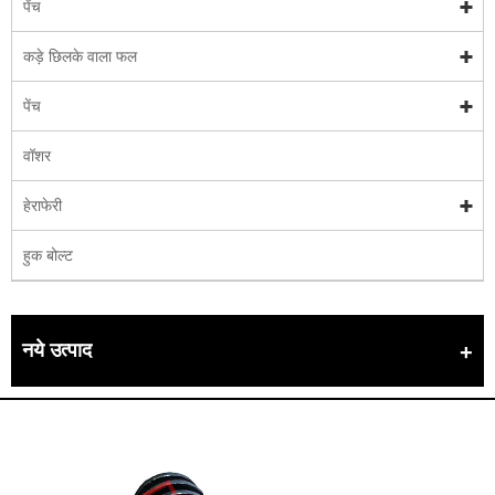
पेंच
कड़े छिलके वाला फल
पेंच
वॉशर
हेराफेरी
हुक बोल्ट
नये उत्पाद