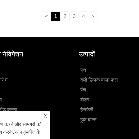
<
1
2
3
4
>
त नेविगेशन
उत्पादों
पेंच
रे में
कड़े छिलके वाला फल
पेंच
र
वॉशर
लोड करना
हेराफेरी
X
जें
हुक बोल्ट
ेषण करने और सामग्री को
करें
ोग करके, आप कुकीज़ के