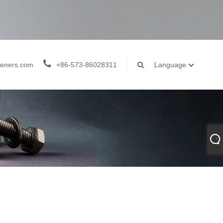
teners.com
+86-573-86028311
Language