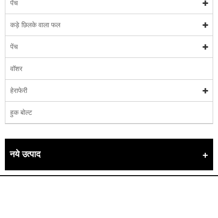
पेंच
कड़े छिलके वाला फल
पेंच
वॉशर
हेराफेरी
हुक बोल्ट
नये उत्पाद