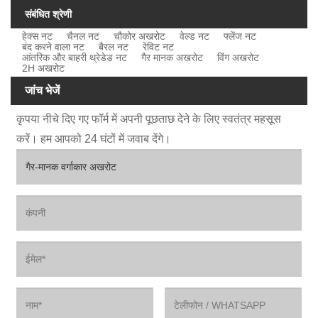
संबंधित श्रेणी
हेक्स नट
चैनल नट
चौकोर अखरोट
वेल्ड नट
फ्लेंज नट
बंद करने वाला नट
बैरल नट
रेविट नट
आंतरिक और बाहरी थ्रेडेड नट
गैर मानक अखरोट
विंग अखरोट
2H अखरोट
जांच भेजें
कृपया नीचे दिए गए फॉर्म में अपनी पूछताछ देने के लिए स्वतंत्र महसूस
करें। हम आपको 24 घंटों में जवाब देंगे।