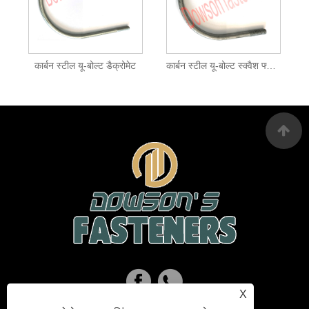
कार्बन स्टील यू-बोल्ट डैक्रोमेट
कार्बन स्टील यू-बोल्ट स्क्वैश फ्लैट एचडीजी
X