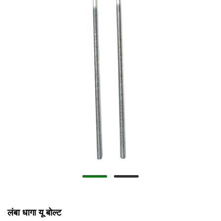
लंबा धागा यू बोल्ट