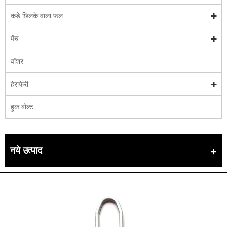
कड़े छिलके वाला फल
पेंच
वॉशर
हेराफेरी
हुक बोल्ट
नये उत्पाद