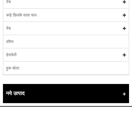
पेंच
कड़े छिलके वाला फल
पेंच
वॉशर
हेराफेरी
हुक बोल्ट
नये उत्पाद