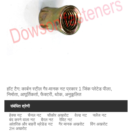
हॉट टैग: कार्बन स्टील गैर-मानक नट प्रकार 1 जिंक प्लेटेड पीला,
निर्माता, आपूर्तिकर्ता, फैक्टरी, थोक, अनुकूलित
संबंधित श्रेणी
हेक्स नट
चैनल नट
चौकोर अखरोट
वेल्ड नट
फ्लेंज नट
बंद करने वाला नट
बैरल नट
रेविट नट
आंतरिक और बाहरी थ्रेडेड नट
गैर मानक अखरोट
विंग अखरोट
2H अखरोट