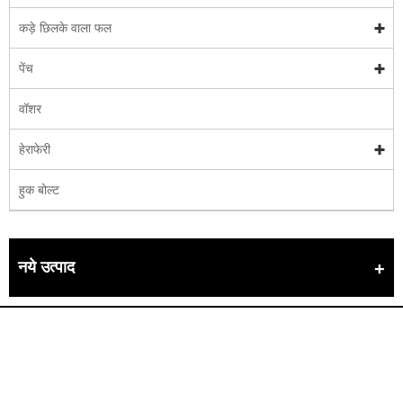
कड़े छिलके वाला फल
पेंच
वॉशर
हेराफेरी
हुक बोल्ट
नये उत्पाद